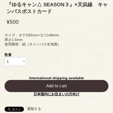
『ゆるキャン△ SEASON３』×天浜線 キャ
ンバスポストカード
¥500
サイズ：タテ100mm×ヨコ148mm
厚さ1.5mm
使用素材：紙（キャンバス生地風）
数量
International shipping available
Add to cart
日本国内にお住まいの方向け
通報する