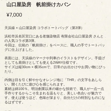
山口屋染房 帆前掛けカバン
¥7,000
天浜線 × 山口屋染房 コラボトートバッグ（第3弾）
浜松市浜名区宮口にある老舗染物店 有限会社山口屋染房 さんと
の人気コラボ第3弾。
今回は、伝統の「帆前掛け」をベースに、職人の手でトートバッ
グに仕上げました。
表面には、天浜線のマークや列車のイラストをデザイン。手提げ
としても肩掛けとしても使える2WAY仕様です。
サイズは縦30cm × 横35cmで、日常のお出かけやお買い物にぴっ
たり。
内側は目を引く鮮やかなオレンジ地に「THR」の文字をあしら
い、開くたびに遊び心を感じられます。
素材は綿100％。明治創業以来の確かな技術で、職人が一点一点
手作りするからこそ生まれる温もりと、美しい色合いが魅力で
す。使えば使うほど、色味が深まり、自分だけの特別なものにな
るはずです。